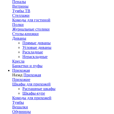
Пеналы
Витрины
Тумбы ТВ
Стеллажи
Комоды для гостиной
Полки
Журнальные столики
Столы-книжки
Диваны
Прямые диваны
Угловые диваны
Раскладные
Нераскладные
Кресла
Банкетки и пуфы
Прихожая
Назад
Прихожая
Прихожие
Шкафы для прихожей
Распашные шкафы
Шкафы-купе
Комоды для прихожей
Тумбы
Вешалки
Обувницы