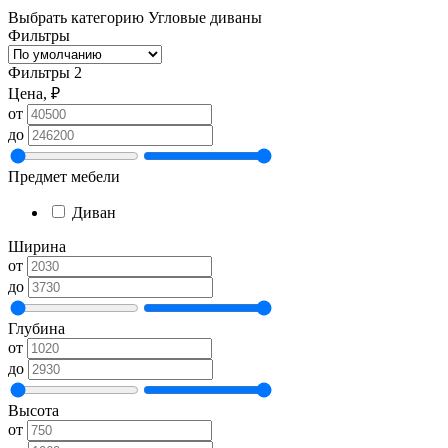
Выбрать категорию
Угловые диваны
Фильтры
Фильтры
2
Цена, ₽
от
до
Предмет мебели
Диван
Ширина
от
до
Глубина
от
до
Высота
от