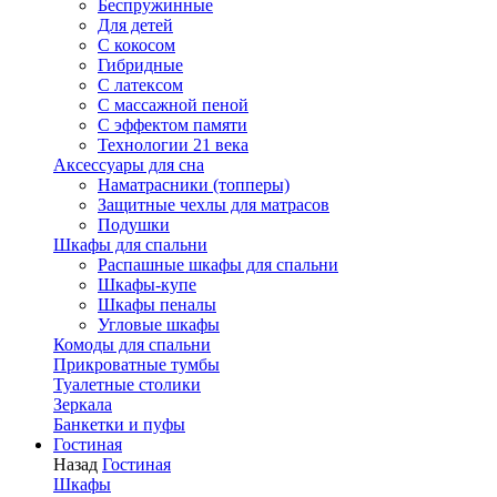
Беспружинные
Для детей
C кокосом
Гибридные
С латексом
С массажной пеной
С эффектом памяти
Технологии 21 века
Аксессуары для сна
Наматрасники (топперы)
Защитные чехлы для матрасов
Подушки
Шкафы для спальни
Распашные шкафы для спальни
Шкафы-купе
Шкафы пеналы
Угловые шкафы
Комоды для спальни
Прикроватные тумбы
Туалетные столики
Зеркала
Банкетки и пуфы
Гостиная
Назад
Гостиная
Шкафы