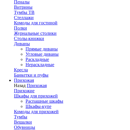
Пеналы
Витрины
Тумбы ТВ
Стеллажи
Комоды для гостиной
Полки
Журнальные столики
Столы-книжки
Диваны
Прямые диваны
Угловые диваны
Раскладные
Нераскладные
Кресла
Банкетки и пуфы
Прихожая
Назад
Прихожая
Прихожие
Шкафы для прихожей
Распашные шкафы
Шкафы-купе
Комоды для прихожей
Тумбы
Вешалки
Обувницы