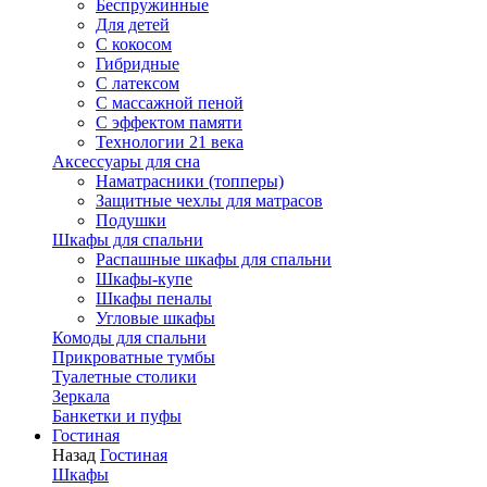
Беспружинные
Для детей
C кокосом
Гибридные
С латексом
С массажной пеной
С эффектом памяти
Технологии 21 века
Аксессуары для сна
Наматрасники (топперы)
Защитные чехлы для матрасов
Подушки
Шкафы для спальни
Распашные шкафы для спальни
Шкафы-купе
Шкафы пеналы
Угловые шкафы
Комоды для спальни
Прикроватные тумбы
Туалетные столики
Зеркала
Банкетки и пуфы
Гостиная
Назад
Гостиная
Шкафы