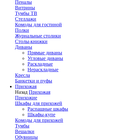
Пеналы
Витрины
Тумбы ТВ
Стеллажи
Комоды для гостиной
Полки
Журнальные столики
Столы-книжки
Диваны
Прямые диваны
Угловые диваны
Раскладные
Нераскладные
Кресла
Банкетки и пуфы
Прихожая
Назад
Прихожая
Прихожие
Шкафы для прихожей
Распашные шкафы
Шкафы-купе
Комоды для прихожей
Тумбы
Вешалки
Обувницы