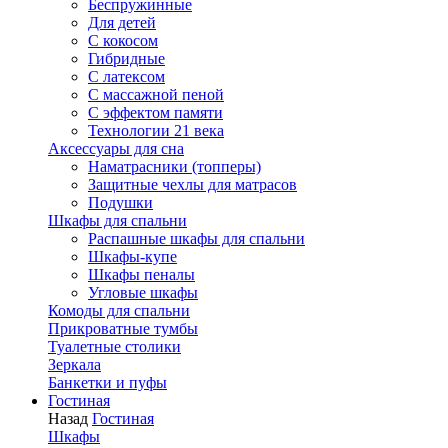
Беспружинные
Для детей
C кокосом
Гибридные
С латексом
С массажной пеной
С эффектом памяти
Технологии 21 века
Аксессуары для сна
Наматрасники (топперы)
Защитные чехлы для матрасов
Подушки
Шкафы для спальни
Распашные шкафы для спальни
Шкафы-купе
Шкафы пеналы
Угловые шкафы
Комоды для спальни
Прикроватные тумбы
Туалетные столики
Зеркала
Банкетки и пуфы
Гостиная
Назад
Гостиная
Шкафы