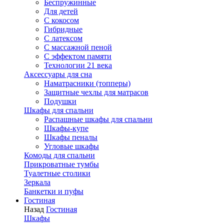
Беспружинные
Для детей
C кокосом
Гибридные
С латексом
С массажной пеной
С эффектом памяти
Технологии 21 века
Аксессуары для сна
Наматрасники (топперы)
Защитные чехлы для матрасов
Подушки
Шкафы для спальни
Распашные шкафы для спальни
Шкафы-купе
Шкафы пеналы
Угловые шкафы
Комоды для спальни
Прикроватные тумбы
Туалетные столики
Зеркала
Банкетки и пуфы
Гостиная
Назад
Гостиная
Шкафы