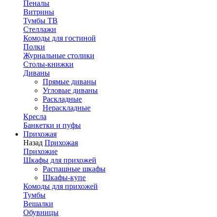
Пеналы
Витрины
Тумбы ТВ
Стеллажи
Комоды для гостиной
Полки
Журнальные столики
Столы-книжки
Диваны
Прямые диваны
Угловые диваны
Раскладные
Нераскладные
Кресла
Банкетки и пуфы
Прихожая
Назад
Прихожая
Прихожие
Шкафы для прихожей
Распашные шкафы
Шкафы-купе
Комоды для прихожей
Тумбы
Вешалки
Обувницы