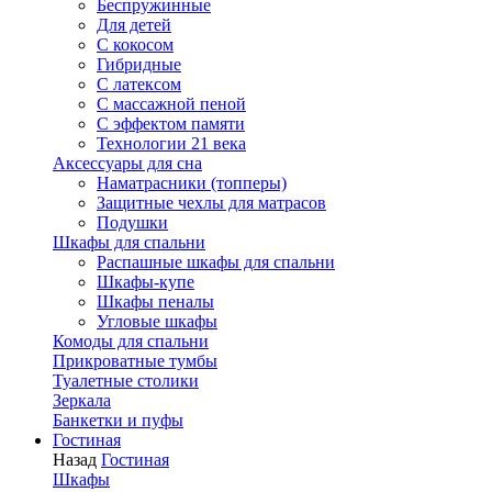
Беспружинные
Для детей
C кокосом
Гибридные
С латексом
С массажной пеной
С эффектом памяти
Технологии 21 века
Аксессуары для сна
Наматрасники (топперы)
Защитные чехлы для матрасов
Подушки
Шкафы для спальни
Распашные шкафы для спальни
Шкафы-купе
Шкафы пеналы
Угловые шкафы
Комоды для спальни
Прикроватные тумбы
Туалетные столики
Зеркала
Банкетки и пуфы
Гостиная
Назад
Гостиная
Шкафы