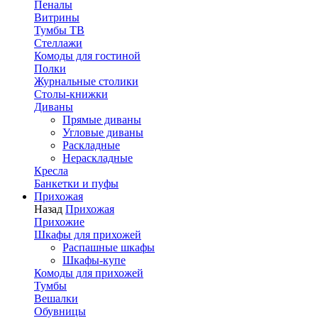
Пеналы
Витрины
Тумбы ТВ
Стеллажи
Комоды для гостиной
Полки
Журнальные столики
Столы-книжки
Диваны
Прямые диваны
Угловые диваны
Раскладные
Нераскладные
Кресла
Банкетки и пуфы
Прихожая
Назад
Прихожая
Прихожие
Шкафы для прихожей
Распашные шкафы
Шкафы-купе
Комоды для прихожей
Тумбы
Вешалки
Обувницы