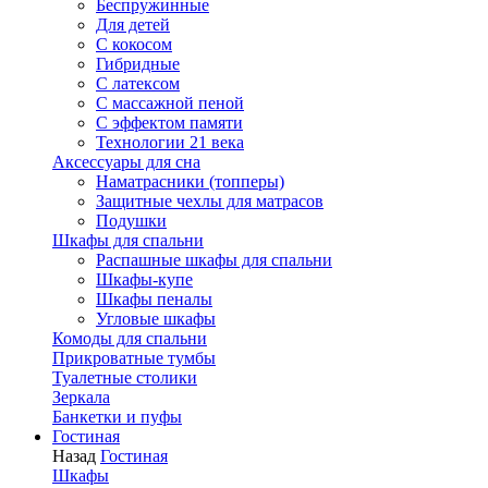
Беспружинные
Для детей
C кокосом
Гибридные
С латексом
С массажной пеной
С эффектом памяти
Технологии 21 века
Аксессуары для сна
Наматрасники (топперы)
Защитные чехлы для матрасов
Подушки
Шкафы для спальни
Распашные шкафы для спальни
Шкафы-купе
Шкафы пеналы
Угловые шкафы
Комоды для спальни
Прикроватные тумбы
Туалетные столики
Зеркала
Банкетки и пуфы
Гостиная
Назад
Гостиная
Шкафы