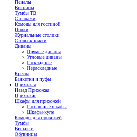
Пеналы
Витрины
Тумбы ТВ
Стеллажи
Комоды для гостиной
Полки
Журнальные столики
Столы-книжки
Диваны
Прямые диваны
Угловые диваны
Раскладные
Нераскладные
Кресла
Банкетки и пуфы
Прихожая
Назад
Прихожая
Прихожие
Шкафы для прихожей
Распашные шкафы
Шкафы-купе
Комоды для прихожей
Тумбы
Вешалки
Обувницы