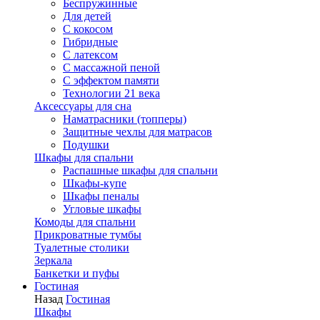
Беспружинные
Для детей
C кокосом
Гибридные
С латексом
С массажной пеной
С эффектом памяти
Технологии 21 века
Аксессуары для сна
Наматрасники (топперы)
Защитные чехлы для матрасов
Подушки
Шкафы для спальни
Распашные шкафы для спальни
Шкафы-купе
Шкафы пеналы
Угловые шкафы
Комоды для спальни
Прикроватные тумбы
Туалетные столики
Зеркала
Банкетки и пуфы
Гостиная
Назад
Гостиная
Шкафы