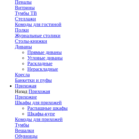
Пеналы
Витрины
Тумбы ТВ
Стеллажи
Комоды для гостиной
Полки
Журнальные столики
Столы-книжки
Диваны
Прямые диваны
Угловые диваны
Раскладные
Нераскладные
Кресла
Банкетки и пуфы
Прихожая
Назад
Прихожая
Прихожие
Шкафы для прихожей
Распашные шкафы
Шкафы-купе
Комоды для прихожей
Тумбы
Вешалки
Обувницы