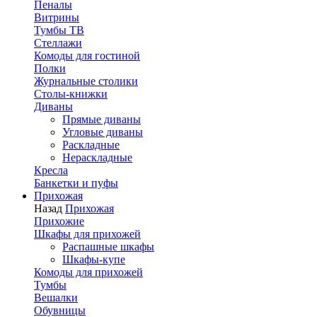
Пеналы
Витрины
Тумбы ТВ
Стеллажи
Комоды для гостиной
Полки
Журнальные столики
Столы-книжки
Диваны
Прямые диваны
Угловые диваны
Раскладные
Нераскладные
Кресла
Банкетки и пуфы
Прихожая
Назад
Прихожая
Прихожие
Шкафы для прихожей
Распашные шкафы
Шкафы-купе
Комоды для прихожей
Тумбы
Вешалки
Обувницы