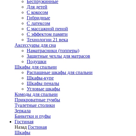
Беспружинные
Для детей
C кокосом
Гибридные
С латексом
С массажной пеной
С эффектом памяти
Технологии 21 века
Аксессуары для сна
Наматрасники (топперы)
Защитные чехлы для матрасов
Подушки
Шкафы для спальни
Распашные шкафы для спальни
Шкафы-купе
Шкафы пеналы
Угловые шкафы
Комоды для спальни
Прикроватные тумбы
Туалетные столики
Зеркала
Банкетки и пуфы
Гостиная
Назад
Гостиная
Шкафы