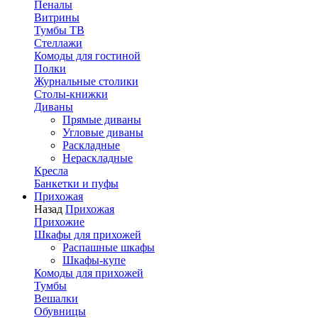
Пеналы
Витрины
Тумбы ТВ
Стеллажи
Комоды для гостиной
Полки
Журнальные столики
Столы-книжки
Диваны
Прямые диваны
Угловые диваны
Раскладные
Нераскладные
Кресла
Банкетки и пуфы
Прихожая
Назад
Прихожая
Прихожие
Шкафы для прихожей
Распашные шкафы
Шкафы-купе
Комоды для прихожей
Тумбы
Вешалки
Обувницы