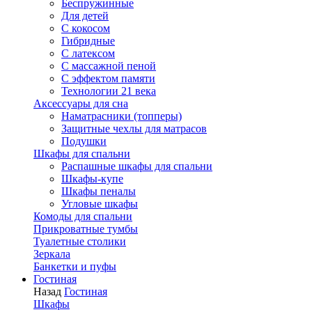
Беспружинные
Для детей
C кокосом
Гибридные
С латексом
С массажной пеной
С эффектом памяти
Технологии 21 века
Аксессуары для сна
Наматрасники (топперы)
Защитные чехлы для матрасов
Подушки
Шкафы для спальни
Распашные шкафы для спальни
Шкафы-купе
Шкафы пеналы
Угловые шкафы
Комоды для спальни
Прикроватные тумбы
Туалетные столики
Зеркала
Банкетки и пуфы
Гостиная
Назад
Гостиная
Шкафы