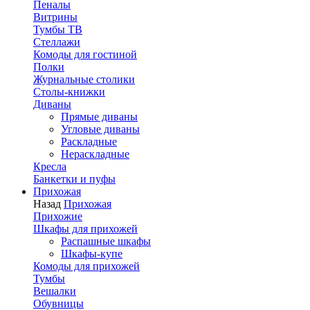
Пеналы
Витрины
Тумбы ТВ
Стеллажи
Комоды для гостиной
Полки
Журнальные столики
Столы-книжки
Диваны
Прямые диваны
Угловые диваны
Раскладные
Нераскладные
Кресла
Банкетки и пуфы
Прихожая
Назад
Прихожая
Прихожие
Шкафы для прихожей
Распашные шкафы
Шкафы-купе
Комоды для прихожей
Тумбы
Вешалки
Обувницы