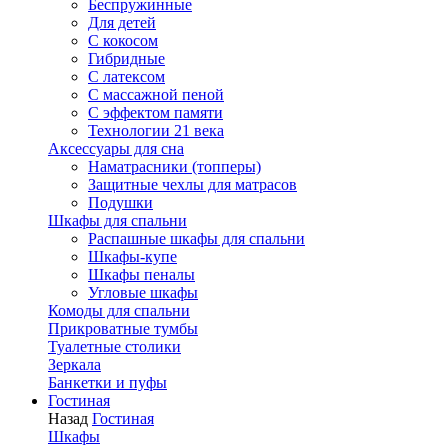
Беспружинные
Для детей
C кокосом
Гибридные
С латексом
С массажной пеной
С эффектом памяти
Технологии 21 века
Аксессуары для сна
Наматрасники (топперы)
Защитные чехлы для матрасов
Подушки
Шкафы для спальни
Распашные шкафы для спальни
Шкафы-купе
Шкафы пеналы
Угловые шкафы
Комоды для спальни
Прикроватные тумбы
Туалетные столики
Зеркала
Банкетки и пуфы
Гостиная
Назад
Гостиная
Шкафы