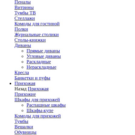
Пеналы
Витрины
Тумбы ТВ
Стеллажи
Комоды для гостиной
Полки
Журнальные столики
Столы-книжки
Диваны
Прямые диваны
Угловые диваны
Раскладные
Нераскладные
Кресла
Банкетки и пуфы
Прихожая
Назад
Прихожая
Прихожие
Шкафы для прихожей
Распашные шкафы
Шкафы-купе
Комоды для прихожей
Тумбы
Вешалки
Обувницы