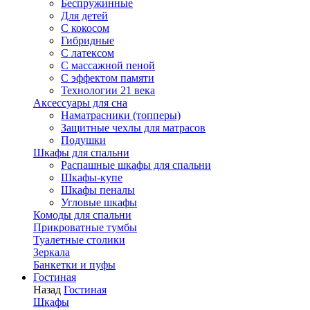
Беспружинные
Для детей
C кокосом
Гибридные
С латексом
С массажной пеной
С эффектом памяти
Технологии 21 века
Аксессуары для сна
Наматрасники (топперы)
Защитные чехлы для матрасов
Подушки
Шкафы для спальни
Распашные шкафы для спальни
Шкафы-купе
Шкафы пеналы
Угловые шкафы
Комоды для спальни
Прикроватные тумбы
Туалетные столики
Зеркала
Банкетки и пуфы
Гостиная
Назад
Гостиная
Шкафы