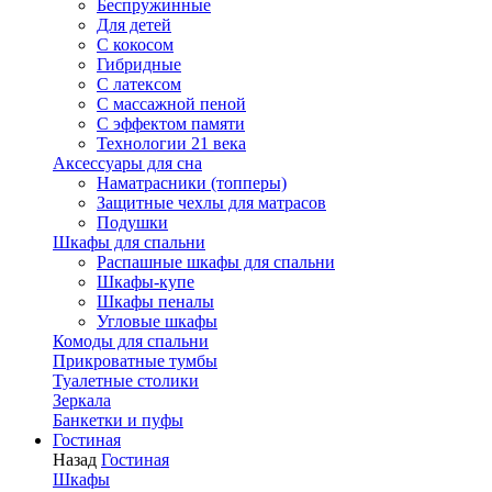
Беспружинные
Для детей
C кокосом
Гибридные
С латексом
С массажной пеной
С эффектом памяти
Технологии 21 века
Аксессуары для сна
Наматрасники (топперы)
Защитные чехлы для матрасов
Подушки
Шкафы для спальни
Распашные шкафы для спальни
Шкафы-купе
Шкафы пеналы
Угловые шкафы
Комоды для спальни
Прикроватные тумбы
Туалетные столики
Зеркала
Банкетки и пуфы
Гостиная
Назад
Гостиная
Шкафы