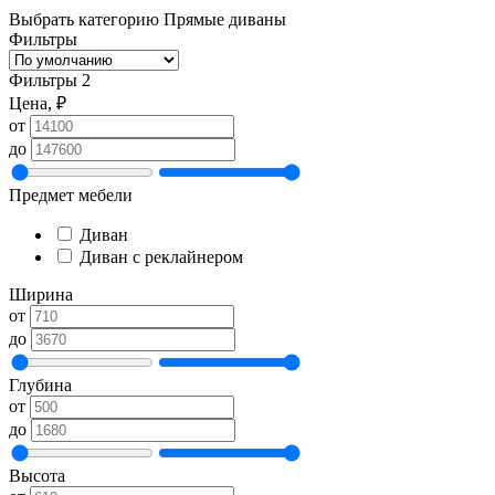
Выбрать категорию
Прямые диваны
Фильтры
Фильтры
2
Цена, ₽
от
до
Предмет мебели
Диван
Диван с реклайнером
Ширина
от
до
Глубина
от
до
Высота