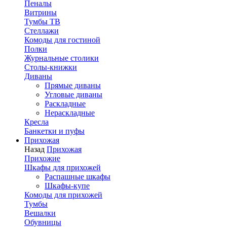
Пеналы
Витрины
Тумбы ТВ
Стеллажи
Комоды для гостиной
Полки
Журнальные столики
Столы-книжки
Диваны
Прямые диваны
Угловые диваны
Раскладные
Нераскладные
Кресла
Банкетки и пуфы
Прихожая
Назад
Прихожая
Прихожие
Шкафы для прихожей
Распашные шкафы
Шкафы-купе
Комоды для прихожей
Тумбы
Вешалки
Обувницы