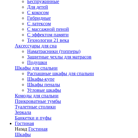
Беспружинные
Для детей
C кокосом
Гибридные
С латексом
С массажной пеной
С эффектом памяти
Технологии 21 века
Аксессуары для сна
Наматрасники (топперы)
Защитные чехлы для матрасов
Подушки
Шкафы для спальни
Распашные шкафы для спальни
Шкафы-купе
Шкафы пеналы
Угловые шкафы
Комоды для спальни
Прикроватные тумбы
Туалетные столики
Зеркала
Банкетки и пуфы
Гостиная
Назад
Гостиная
Шкафы