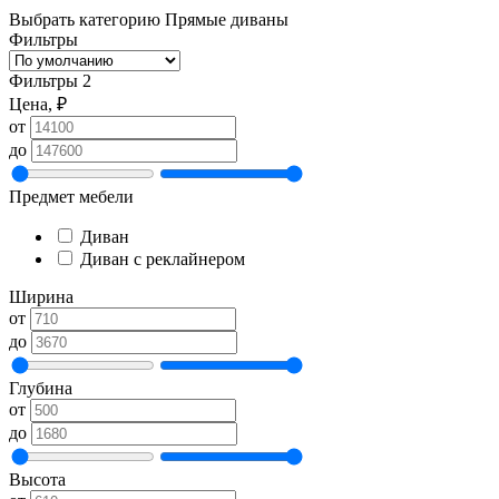
Выбрать категорию
Прямые диваны
Фильтры
Фильтры
2
Цена, ₽
от
до
Предмет мебели
Диван
Диван с реклайнером
Ширина
от
до
Глубина
от
до
Высота