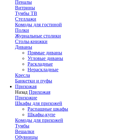
Пеналы
Витрины
Тумбы ТВ
Стеллажи
Комоды для гостиной
Полки
Журнальные столики
Столы-книжки
Диваны
Прямые диваны
Угловые диваны
Раскладные
Нераскладные
Кресла
Банкетки и пуфы
Прихожая
Назад
Прихожая
Прихожие
Шкафы для прихожей
Распашные шкафы
Шкафы-купе
Комоды для прихожей
Тумбы
Вешалки
Обувницы