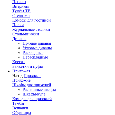
Пеналы
Витрины
Тумбы ТВ
Стеллажи
Комоды для гостиной
Полки
Журнальные столики
Столы-книжки
Диваны
Прямые диваны
Угловые диваны
Раскладные
Нераскладные
Кресла
Банкетки и пуфы
Прихожая
Назад
Прихожая
Прихожие
Шкафы для прихожей
Распашные шкафы
Шкафы-купе
Комоды для прихожей
Тумбы
Вешалки
Обувницы