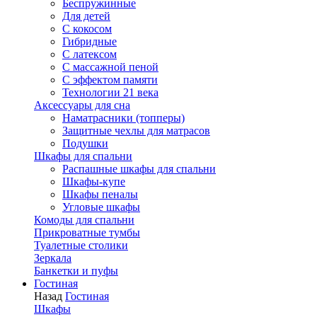
Беспружинные
Для детей
C кокосом
Гибридные
С латексом
С массажной пеной
С эффектом памяти
Технологии 21 века
Аксессуары для сна
Наматрасники (топперы)
Защитные чехлы для матрасов
Подушки
Шкафы для спальни
Распашные шкафы для спальни
Шкафы-купе
Шкафы пеналы
Угловые шкафы
Комоды для спальни
Прикроватные тумбы
Туалетные столики
Зеркала
Банкетки и пуфы
Гостиная
Назад
Гостиная
Шкафы