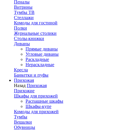
Пеналы
Витрины
Тумбы ТВ
Стеллажи
Комоды для гостиной
Полки
Журнальные столики
Столы-книжки
Диваны
Прямые диваны
Угловые диваны
Раскладные
Нераскладные
Кресла
Банкетки и пуфы
Прихожая
Назад
Прихожая
Прихожие
Шкафы для прихожей
Распашные шкафы
Шкафы-купе
Комоды для прихожей
Тумбы
Вешалки
Обувницы