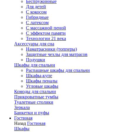
Беспружинные
Для детей
C кокосом
Гибридные
С латексом
С массажной пеной
С эффектом памяти
Технологии 21 века
Аксессуары для сна
Наматрасники (топперы)
Защитные чехлы для матрасов
Подушки
Шкафы для спальни
Распашные шкафы для спальни
Шкафы-купе
Шкафы пеналы
Угловые шкафы
Комоды для спальни
Прикроватные тумбы
Туалетные столики
Зеркала
Банкетки и пуфы
Гостиная
Назад
Гостиная
Шкафы