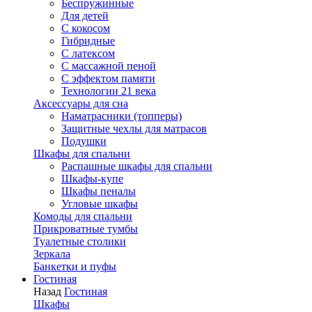
Беспружинные
Для детей
C кокосом
Гибридные
С латексом
С массажной пеной
С эффектом памяти
Технологии 21 века
Аксессуары для сна
Наматрасники (топперы)
Защитные чехлы для матрасов
Подушки
Шкафы для спальни
Распашные шкафы для спальни
Шкафы-купе
Шкафы пеналы
Угловые шкафы
Комоды для спальни
Прикроватные тумбы
Туалетные столики
Зеркала
Банкетки и пуфы
Гостиная
Назад
Гостиная
Шкафы