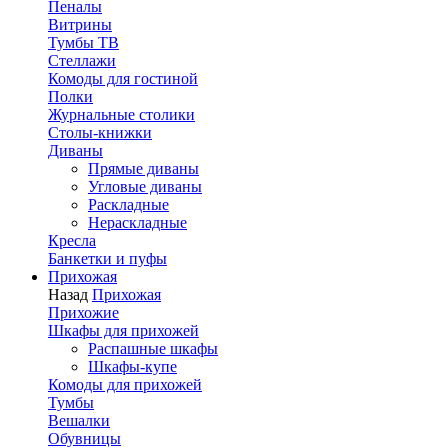
Пеналы
Витрины
Тумбы ТВ
Стеллажи
Комоды для гостиной
Полки
Журнальные столики
Столы-книжки
Диваны
Прямые диваны
Угловые диваны
Раскладные
Нераскладные
Кресла
Банкетки и пуфы
Прихожая
Назад
Прихожая
Прихожие
Шкафы для прихожей
Распашные шкафы
Шкафы-купе
Комоды для прихожей
Тумбы
Вешалки
Обувницы