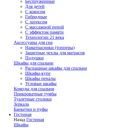
Беспружинные
Для детей
C кокосом
Гибридные
С латексом
С массажной пеной
С эффектом памяти
Технологии 21 века
Аксессуары для сна
Наматрасники (топперы)
Защитные чехлы для матрасов
Подушки
Шкафы для спальни
Распашные шкафы для спальни
Шкафы-купе
Шкафы пеналы
Угловые шкафы
Комоды для спальни
Прикроватные тумбы
Туалетные столики
Зеркала
Банкетки и пуфы
Гостиная
Назад
Гостиная
Шкафы