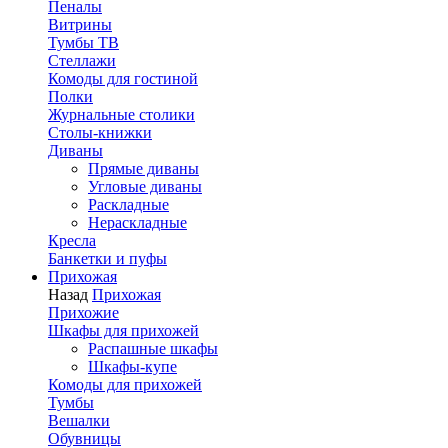
Пеналы
Витрины
Тумбы ТВ
Стеллажи
Комоды для гостиной
Полки
Журнальные столики
Столы-книжки
Диваны
Прямые диваны
Угловые диваны
Раскладные
Нераскладные
Кресла
Банкетки и пуфы
Прихожая
Назад
Прихожая
Прихожие
Шкафы для прихожей
Распашные шкафы
Шкафы-купе
Комоды для прихожей
Тумбы
Вешалки
Обувницы