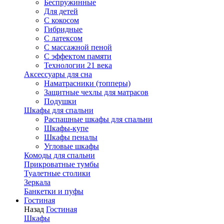
Беспружинные
Для детей
C кокосом
Гибридные
С латексом
С массажной пеной
С эффектом памяти
Технологии 21 века
Аксессуары для сна
Наматрасники (топперы)
Защитные чехлы для матрасов
Подушки
Шкафы для спальни
Распашные шкафы для спальни
Шкафы-купе
Шкафы пеналы
Угловые шкафы
Комоды для спальни
Прикроватные тумбы
Туалетные столики
Зеркала
Банкетки и пуфы
Гостиная
Назад
Гостиная
Шкафы