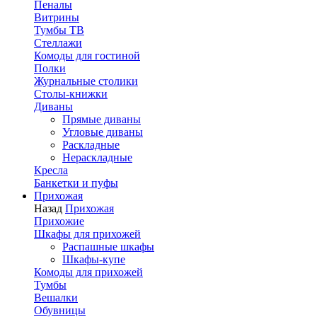
Пеналы
Витрины
Тумбы ТВ
Стеллажи
Комоды для гостиной
Полки
Журнальные столики
Столы-книжки
Диваны
Прямые диваны
Угловые диваны
Раскладные
Нераскладные
Кресла
Банкетки и пуфы
Прихожая
Назад
Прихожая
Прихожие
Шкафы для прихожей
Распашные шкафы
Шкафы-купе
Комоды для прихожей
Тумбы
Вешалки
Обувницы