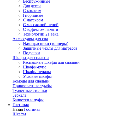
Беспружинные
Для детей
C кокосом
Гибридные
С латексом
С массажной пеной
С эффектом памяти
Технологии 21 века
Аксессуары для сна
Наматрасники (топперы)
Защитные чехлы для матрасов
Подушки
Шкафы для спальни
Распашные шкафы для спальни
Шкафы-купе
Шкафы пеналы
Угловые шкафы
Комоды для спальни
Прикроватные тумбы
Туалетные столики
Зеркала
Банкетки и пуфы
Гостиная
Назад
Гостиная
Шкафы