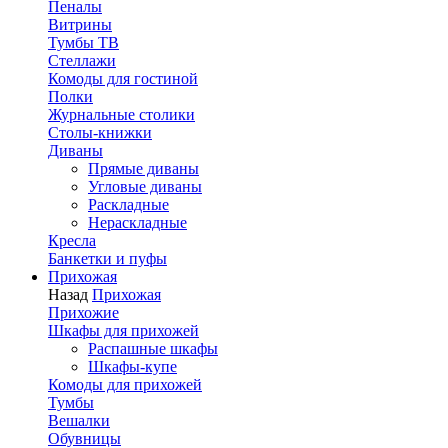
Пеналы
Витрины
Тумбы ТВ
Стеллажи
Комоды для гостиной
Полки
Журнальные столики
Столы-книжки
Диваны
Прямые диваны
Угловые диваны
Раскладные
Нераскладные
Кресла
Банкетки и пуфы
Прихожая
Назад
Прихожая
Прихожие
Шкафы для прихожей
Распашные шкафы
Шкафы-купе
Комоды для прихожей
Тумбы
Вешалки
Обувницы