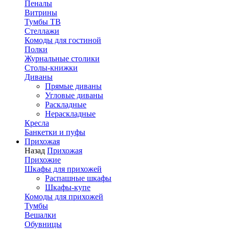
Пеналы
Витрины
Тумбы ТВ
Стеллажи
Комоды для гостиной
Полки
Журнальные столики
Столы-книжки
Диваны
Прямые диваны
Угловые диваны
Раскладные
Нераскладные
Кресла
Банкетки и пуфы
Прихожая
Назад
Прихожая
Прихожие
Шкафы для прихожей
Распашные шкафы
Шкафы-купе
Комоды для прихожей
Тумбы
Вешалки
Обувницы