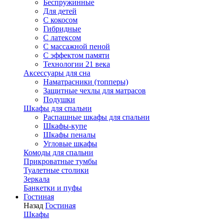
Беспружинные
Для детей
C кокосом
Гибридные
С латексом
С массажной пеной
С эффектом памяти
Технологии 21 века
Аксессуары для сна
Наматрасники (топперы)
Защитные чехлы для матрасов
Подушки
Шкафы для спальни
Распашные шкафы для спальни
Шкафы-купе
Шкафы пеналы
Угловые шкафы
Комоды для спальни
Прикроватные тумбы
Туалетные столики
Зеркала
Банкетки и пуфы
Гостиная
Назад
Гостиная
Шкафы