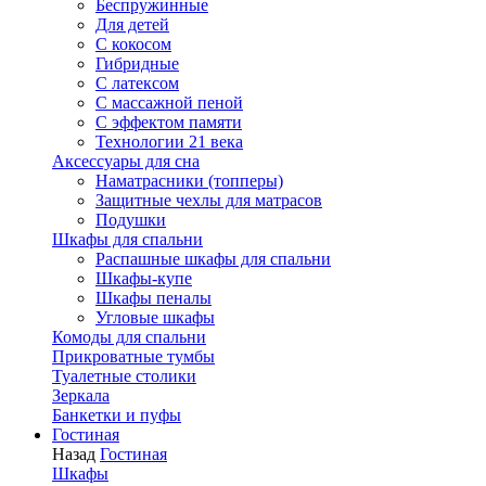
Беспружинные
Для детей
C кокосом
Гибридные
С латексом
С массажной пеной
С эффектом памяти
Технологии 21 века
Аксессуары для сна
Наматрасники (топперы)
Защитные чехлы для матрасов
Подушки
Шкафы для спальни
Распашные шкафы для спальни
Шкафы-купе
Шкафы пеналы
Угловые шкафы
Комоды для спальни
Прикроватные тумбы
Туалетные столики
Зеркала
Банкетки и пуфы
Гостиная
Назад
Гостиная
Шкафы