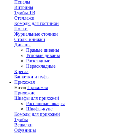
Пеналы
Витрины
Тумбы ТВ
Стеллажи
Комоды для гостиной
Полки
Журнальные столики
Столы-книжки
Диваны
Прямые диваны
Угловые диваны
Раскладные
Нераскладные
Кресла
Банкетки и пуфы
Прихожая
Назад
Прихожая
Прихожие
Шкафы для прихожей
Распашные шкафы
Шкафы-купе
Комоды для прихожей
Тумбы
Вешалки
Обувницы