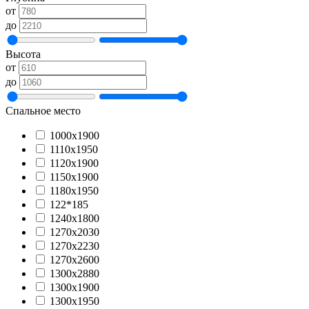
от
до
Высота
от
до
Спальное место
1000х1900
1110х1950
1120х1900
1150х1900
1180х1950
122*185
1240х1800
1270х2030
1270х2230
1270х2600
1300x2880
1300х1900
1300х1950