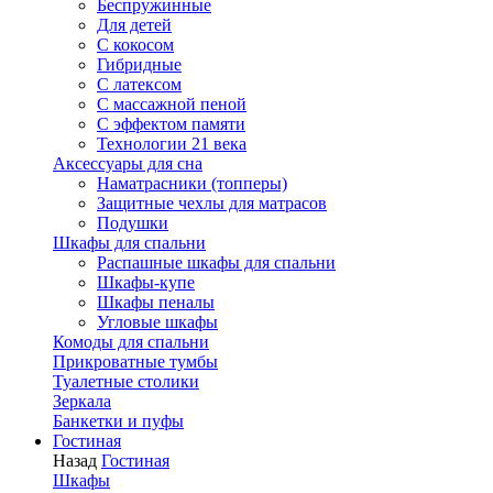
Беспружинные
Для детей
C кокосом
Гибридные
С латексом
С массажной пеной
С эффектом памяти
Технологии 21 века
Аксессуары для сна
Наматрасники (топперы)
Защитные чехлы для матрасов
Подушки
Шкафы для спальни
Распашные шкафы для спальни
Шкафы-купе
Шкафы пеналы
Угловые шкафы
Комоды для спальни
Прикроватные тумбы
Туалетные столики
Зеркала
Банкетки и пуфы
Гостиная
Назад
Гостиная
Шкафы