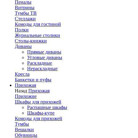
Пеналы
Витрины
Тумбы ТВ
Стеллажи
Комоды для гостиной
Полки
Журнальные столики
Столы-книжки
Диваны
Прямые диваны
Угловые диваны
Раскладные
Нераскладные
Кресла
Банкетки и пуфы
Прихожая
Назад
Прихожая
Прихожие
Шкафы для прихожей
Распашные шкафы
Шкафы-купе
Комоды для прихожей
Тумбы
Вешалки
Обувницы