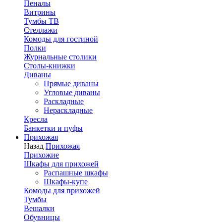
Пеналы
Витрины
Тумбы ТВ
Стеллажи
Комоды для гостиной
Полки
Журнальные столики
Столы-книжки
Диваны
Прямые диваны
Угловые диваны
Раскладные
Нераскладные
Кресла
Банкетки и пуфы
Прихожая
Назад
Прихожая
Прихожие
Шкафы для прихожей
Распашные шкафы
Шкафы-купе
Комоды для прихожей
Тумбы
Вешалки
Обувницы