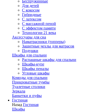
Беспружинные
Для детей
C кокосом
Гибридные
С латексом
С массажной пеной
С эффектом памяти
Технологии 21 века
Аксессуары для сна
Наматрасники (топперы)
Защитные чехлы для матрасов
Подушки
Шкафы для спальни
Распашные шкафы для спальни
Шкафы-купе
Шкафы пеналы
Угловые шкафы
Комоды для спальни
Прикроватные тумбы
Туалетные столики
Зеркала
Банкетки и пуфы
Гостиная
Назад
Гостиная
Шкафы