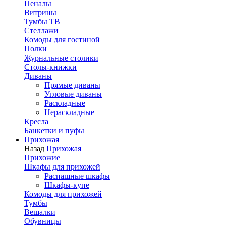
Пеналы
Витрины
Тумбы ТВ
Стеллажи
Комоды для гостиной
Полки
Журнальные столики
Столы-книжки
Диваны
Прямые диваны
Угловые диваны
Раскладные
Нераскладные
Кресла
Банкетки и пуфы
Прихожая
Назад
Прихожая
Прихожие
Шкафы для прихожей
Распашные шкафы
Шкафы-купе
Комоды для прихожей
Тумбы
Вешалки
Обувницы