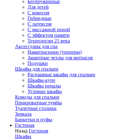
Беспружинные
Для детей
C кокосом
Гибридные
С латексом
С массажной пеной
С эффектом памяти
Технологии 21 века
Аксессуары для сна
Наматрасники (топперы)
Защитные чехлы для матрасов
Подушки
Шкафы для спальни
Распашные шкафы для спальни
Шкафы-купе
Шкафы пеналы
Угловые шкафы
Комоды для спальни
Прикроватные тумбы
Туалетные столики
Зеркала
Банкетки и пуфы
Гостиная
Назад
Гостиная
Шкафы