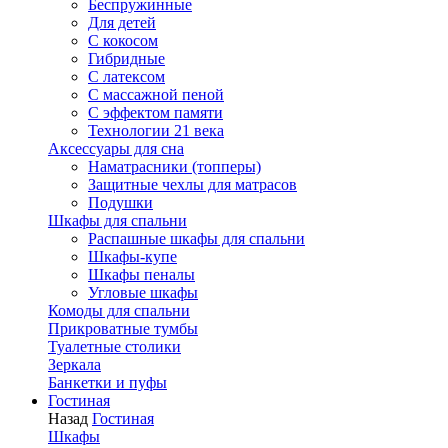
Беспружинные
Для детей
C кокосом
Гибридные
С латексом
С массажной пеной
С эффектом памяти
Технологии 21 века
Аксессуары для сна
Наматрасники (топперы)
Защитные чехлы для матрасов
Подушки
Шкафы для спальни
Распашные шкафы для спальни
Шкафы-купе
Шкафы пеналы
Угловые шкафы
Комоды для спальни
Прикроватные тумбы
Туалетные столики
Зеркала
Банкетки и пуфы
Гостиная
Назад
Гостиная
Шкафы