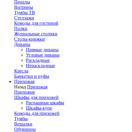
Пеналы
Витрины
Тумбы ТВ
Стеллажи
Комоды для гостиной
Полки
Журнальные столики
Столы-книжки
Диваны
Прямые диваны
Угловые диваны
Раскладные
Нераскладные
Кресла
Банкетки и пуфы
Прихожая
Назад
Прихожая
Прихожие
Шкафы для прихожей
Распашные шкафы
Шкафы-купе
Комоды для прихожей
Тумбы
Вешалки
Обувницы