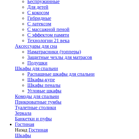
Беспружинные
Для детей
C кокосом
Гибридные
С латексом
С массажной пеной
С эффектом памяти
Технологии 21 века
Аксессуары для сна
Наматрасники (топперы)
Защитные чехлы для матрасов
Подушки
Шкафы для спальни
Распашные шкафы для спальни
Шкафы-купе
Шкафы пеналы
Угловые шкафы
Комоды для спальни
Прикроватные тумбы
Туалетные столики
Зеркала
Банкетки и пуфы
Гостиная
Назад
Гостиная
Шкафы