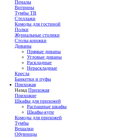
Пеналы
Витрины
Тумбы ТВ
Стеллажи
Комоды для гостиной
Полки
Журнальные столики
Столы-книжки
Диваны
Прямые диваны
Угловые диваны
Раскладные
Нераскладные
Кресла
Банкетки и пуфы
Прихожая
Назад
Прихожая
Прихожие
Шкафы для прихожей
Распашные шкафы
Шкафы-купе
Комоды для прихожей
Тумбы
Вешалки
Обувницы