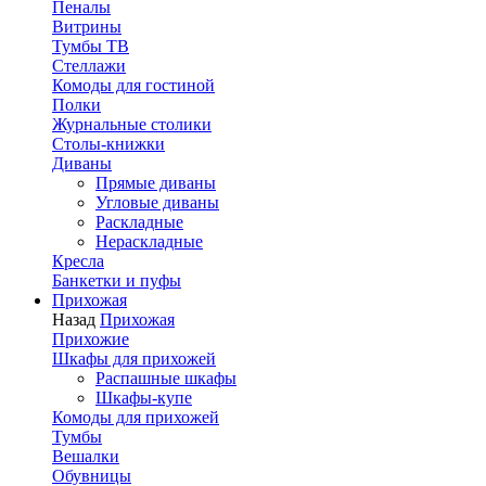
Пеналы
Витрины
Тумбы ТВ
Стеллажи
Комоды для гостиной
Полки
Журнальные столики
Столы-книжки
Диваны
Прямые диваны
Угловые диваны
Раскладные
Нераскладные
Кресла
Банкетки и пуфы
Прихожая
Назад
Прихожая
Прихожие
Шкафы для прихожей
Распашные шкафы
Шкафы-купе
Комоды для прихожей
Тумбы
Вешалки
Обувницы