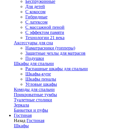
Беспружинные
Для детей
C кокосом
Гибридные
С латексом
С массажной пеной
С эффектом памяти
Технологии 21 века
Аксессуары для сна
Наматрасники (топперы)
Защитные чехлы для матрасов
Подушки
Шкафы для спальни
Распашные шкафы для спальни
Шкафы-купе
Шкафы пеналы
Угловые шкафы
Комоды для спальни
Прикроватные тумбы
Туалетные столики
Зеркала
Банкетки и пуфы
Гостиная
Назад
Гостиная
Шкафы