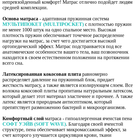
непревзойденный комфорт! Матрас отлично подойдет людям
средней комплекции.
Основа матраса
- адаптивная пружинная система
МУЛЬТИПОКЕТ (MULTIPOCKET)
с плотностью пружин
не менее 1000 штук на одно спальное место. Высокая
плотность пружин обеспечивает точечное распределение
нагрузки на матрас, за счет чего достигается высокий
ортопедический эффект. Матрас подстраивается под все
анатомические особенности вашего тела, ваш позвоночник
находится в своем естественном положении на протяжении
всего сна.
Латексированная кокосовая плита
равномерно
распределяет давление на пружинный блок, придает
жесткость матрасу, а также является изолирующем слоем. Все
волокна кокосовой плиты пропитаны натуральным латексом,
который делает этот материал эластичнее и прочнее. А также
латекс является природным антисептиком, который
препятствует размножению бактерий и микроорганизмов.
Комфортный слой
матраса - гипоаллергенная ячеистая пена
СОФТ УЭЙВ (SOFT WAVE)
. Благодаря своей ячеистой
структуре, пена обеспечивает микромассажный эффект, за
счет которого улучшается циркуляция крови, ткани