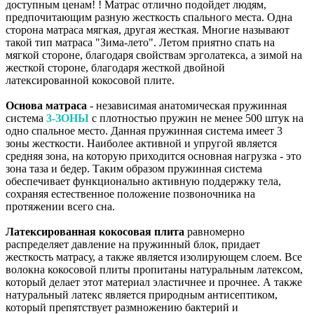
доступным ценам! ! Матрас отлично подойдет людям,
предпочитающим разную жесткость спального места. Одна
сторона матраса мягкая, другая жесткая. Многие называют
такой тип матраса "Зима-лето". Летом приятно спать на
мягкой стороне, благодаря свойствам эрголатекса, а зимой на
жесткой стороне, благодаря жесткой двойной
латексированной кокосовой плите.
Основа матраса
- независимая анатомическая пружинная
система
3-ЗОНЫ
с плотностью пружин не менее 500 штук на
одно спальное место. Данная пружинная система имеет 3
зоны жесткости. Наиболее активной и упругой является
средняя зона, на которую приходится основная нагрузка - это
зона таза и бедер. Таким образом пружинная система
обеспечивает функционально активную поддержку тела,
сохраняя естественное положение позвоночника на
протяжении всего сна.
Латексированная кокосовая плита
равномерно
распределяет давление на пружинный блок, придает
жесткость матрасу, а также является изолирующем слоем. Все
волокна кокосовой плиты пропитаны натуральным латексом,
который делает этот материал эластичнее и прочнее. А также
натуральный латекс является природным антисептиком,
который препятствует размножению бактерий и