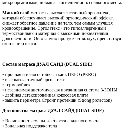
микроорганизмов, повышая гигиеничность спального места.
Мягкий слой
матраса - высокоэластичный эрголатекс,
который обеспечивает высокий ортопедический эффект,
снижает обратное давление на тело, тем самым улучшая
кровообращение. Эрголатекс - это гипоаллергенный
термостабильный материал с высокими показателями
долговечности. Он отлично пропускает воздух, препятствуя
скоплению влаги.
Состав матраса
ДУАЛ САЙД (DUAL SIDE)
• прочная и износостойкая ткань ПЕРО (PERO)
• высокоэластичный эрголатекс
• термовойлок
• независимая анатомическая пружинная система 3-ЗОНЫ
• двойная латексированная кокосовая плита
• защита периметра Стронг протекшн (Strong protection)
Достоинства матраса
ДУАЛ САЙД (DUAL SIDE)
• Возможность смены жесткости спального места
• Зональная поддержка тела