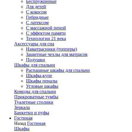
Беспружинные
Для детей
C кокосом
Гибридные
С латексом
С массажной пеной
С эффектом памяти
Технологии 21 века
Аксессуары для сна
Наматрасники (топперы)
Защитные чехлы для матрасов
Подушки
Шкафы для спальни
Распашные шкафы для спальни
Шкафы-купе
Шкафы пеналы
Угловые шкафы
Комоды для спальни
Прикроватные тумбы
Туалетные столики
Зеркала
Банкетки и пуфы
Гостиная
Назад
Гостиная
Шкафы