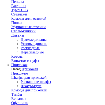
Пеналы
Витрины
Тумбы ТВ
Стеллажи
Комоды для гостиной
Полки
Журнальные столики
Столы-книжки
Диваны
Прямые диваны
Угловые диваны
Раскладные
Нераскладные
Кресла
Банкетки и пуфы
Прихожая
Назад
Прихожая
Прихожие
Шкафы для прихожей
Распашные шкафы
Шкафы-купе
Комоды для прихожей
Тумбы
Вешалки
Обувницы