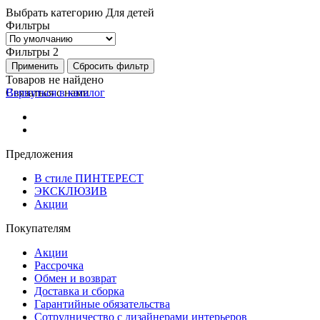
Выбрать категорию
Для детей
Фильтры
Фильтры
2
Применить
Сбросить фильтр
Товаров не найдено
Вернуться в каталог
Связаться с нами
Предложения
В стиле ПИНТЕРЕСТ
ЭКСКЛЮЗИВ
Акции
Покупателям
Акции
Рассрочка
Обмен и возврат
Доставка и сборка
Гарантийные обязательства
Сотрудничество с дизайнерами интерьеров