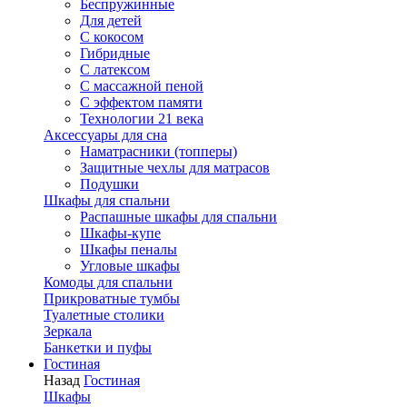
Беспружинные
Для детей
C кокосом
Гибридные
С латексом
С массажной пеной
С эффектом памяти
Технологии 21 века
Аксессуары для сна
Наматрасники (топперы)
Защитные чехлы для матрасов
Подушки
Шкафы для спальни
Распашные шкафы для спальни
Шкафы-купе
Шкафы пеналы
Угловые шкафы
Комоды для спальни
Прикроватные тумбы
Туалетные столики
Зеркала
Банкетки и пуфы
Гостиная
Назад
Гостиная
Шкафы