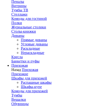
Пеналы
Витрины
Тумбы ТВ
Стеллажи
Комоды для гостиной
Полки
Журнальные столики
Столы-книжки
Диваны
Прямые диваны
Угловые диваны
Раскладные
Нераскладные
Кресла
Банкетки и пуфы
Прихожая
Назад
Прихожая
Прихожие
Шкафы для прихожей
Распашные шкафы
Шкафы-купе
Комоды для прихожей
Тумбы
Вешалки
Обувницы