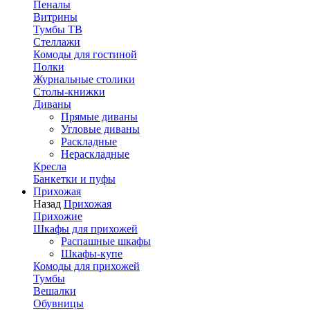
Пеналы
Витрины
Тумбы ТВ
Стеллажи
Комоды для гостиной
Полки
Журнальные столики
Столы-книжки
Диваны
Прямые диваны
Угловые диваны
Раскладные
Нераскладные
Кресла
Банкетки и пуфы
Прихожая
Назад
Прихожая
Прихожие
Шкафы для прихожей
Распашные шкафы
Шкафы-купе
Комоды для прихожей
Тумбы
Вешалки
Обувницы