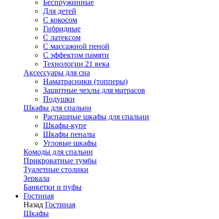
Беспружинные
Для детей
C кокосом
Гибридные
С латексом
С массажной пеной
С эффектом памяти
Технологии 21 века
Аксессуары для сна
Наматрасники (топперы)
Защитные чехлы для матрасов
Подушки
Шкафы для спальни
Распашные шкафы для спальни
Шкафы-купе
Шкафы пеналы
Угловые шкафы
Комоды для спальни
Прикроватные тумбы
Туалетные столики
Зеркала
Банкетки и пуфы
Гостиная
Назад
Гостиная
Шкафы