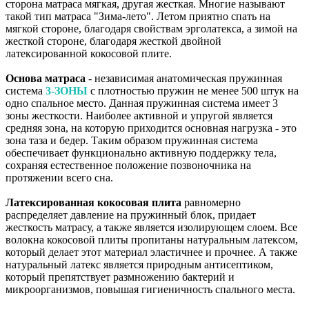
сторона матраса мягкая, другая жесткая. Многие называют
такой тип матраса "Зима-лето". Летом приятно спать на
мягкой стороне, благодаря свойствам эрголатекса, а зимой на
жесткой стороне, благодаря жесткой двойной
латексированной кокосовой плите.
Основа матраса
- независимая анатомическая пружинная
система
3-ЗОНЫ
с плотностью пружин не менее 500 штук на
одно спальное место. Данная пружинная система имеет 3
зоны жесткости. Наиболее активной и упругой является
средняя зона, на которую приходится основная нагрузка - это
зона таза и бедер. Таким образом пружинная система
обеспечивает функционально активную поддержку тела,
сохраняя естественное положение позвоночника на
протяжении всего сна.
Латексированная кокосовая плита
равномерно
распределяет давление на пружинный блок, придает
жесткость матрасу, а также является изолирующем слоем. Все
волокна кокосовой плиты пропитаны натуральным латексом,
который делает этот материал эластичнее и прочнее. А также
натуральный латекс является природным антисептиком,
который препятствует размножению бактерий и
микроорганизмов, повышая гигиеничность спального места.