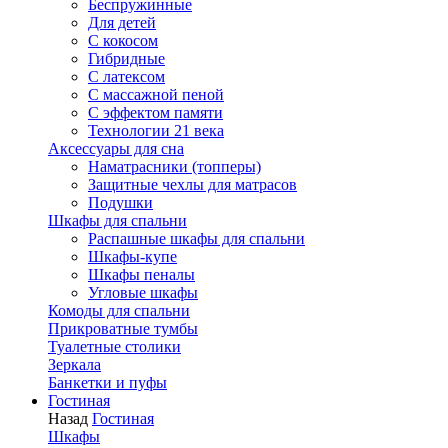
Беспружинные
Для детей
C кокосом
Гибридные
С латексом
С массажной пеной
С эффектом памяти
Технологии 21 века
Аксессуары для сна
Наматрасники (топперы)
Защитные чехлы для матрасов
Подушки
Шкафы для спальни
Распашные шкафы для спальни
Шкафы-купе
Шкафы пеналы
Угловые шкафы
Комоды для спальни
Прикроватные тумбы
Туалетные столики
Зеркала
Банкетки и пуфы
Гостиная
Назад
Гостиная
Шкафы