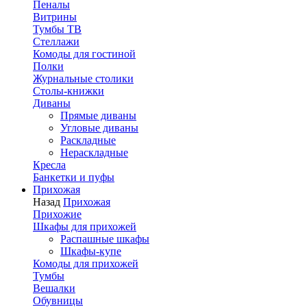
Пеналы
Витрины
Тумбы ТВ
Стеллажи
Комоды для гостиной
Полки
Журнальные столики
Столы-книжки
Диваны
Прямые диваны
Угловые диваны
Раскладные
Нераскладные
Кресла
Банкетки и пуфы
Прихожая
Назад
Прихожая
Прихожие
Шкафы для прихожей
Распашные шкафы
Шкафы-купе
Комоды для прихожей
Тумбы
Вешалки
Обувницы