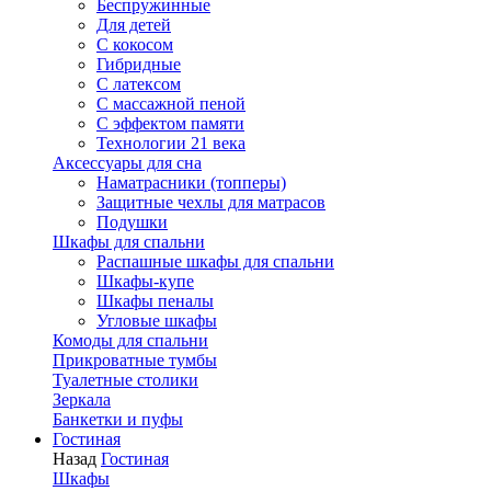
Беспружинные
Для детей
C кокосом
Гибридные
С латексом
С массажной пеной
С эффектом памяти
Технологии 21 века
Аксессуары для сна
Наматрасники (топперы)
Защитные чехлы для матрасов
Подушки
Шкафы для спальни
Распашные шкафы для спальни
Шкафы-купе
Шкафы пеналы
Угловые шкафы
Комоды для спальни
Прикроватные тумбы
Туалетные столики
Зеркала
Банкетки и пуфы
Гостиная
Назад
Гостиная
Шкафы