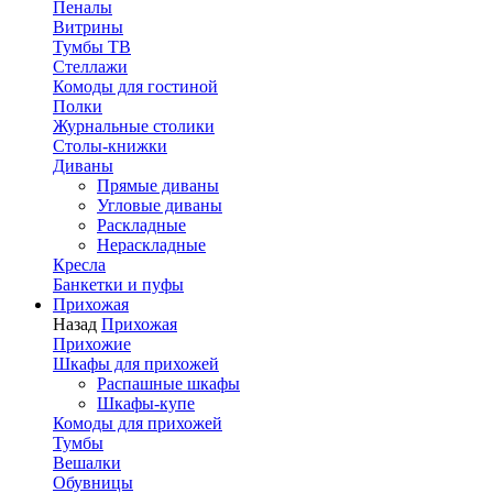
Пеналы
Витрины
Тумбы ТВ
Стеллажи
Комоды для гостиной
Полки
Журнальные столики
Столы-книжки
Диваны
Прямые диваны
Угловые диваны
Раскладные
Нераскладные
Кресла
Банкетки и пуфы
Прихожая
Назад
Прихожая
Прихожие
Шкафы для прихожей
Распашные шкафы
Шкафы-купе
Комоды для прихожей
Тумбы
Вешалки
Обувницы