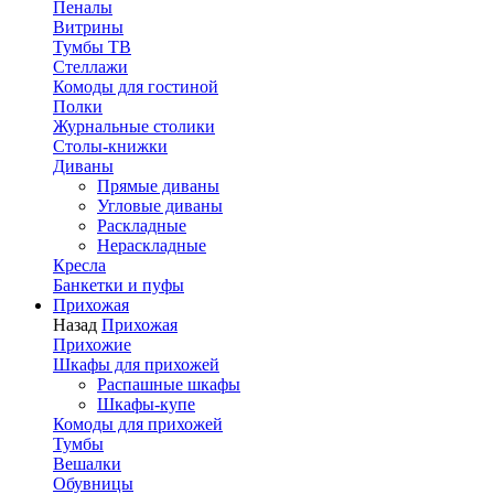
Пеналы
Витрины
Тумбы ТВ
Стеллажи
Комоды для гостиной
Полки
Журнальные столики
Столы-книжки
Диваны
Прямые диваны
Угловые диваны
Раскладные
Нераскладные
Кресла
Банкетки и пуфы
Прихожая
Назад
Прихожая
Прихожие
Шкафы для прихожей
Распашные шкафы
Шкафы-купе
Комоды для прихожей
Тумбы
Вешалки
Обувницы