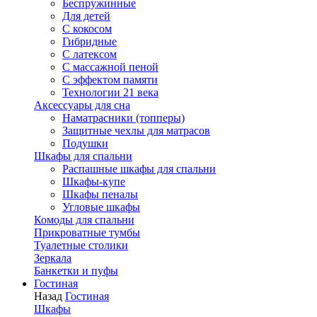
Беспружинные
Для детей
C кокосом
Гибридные
С латексом
С массажной пеной
С эффектом памяти
Технологии 21 века
Аксессуары для сна
Наматрасники (топперы)
Защитные чехлы для матрасов
Подушки
Шкафы для спальни
Распашные шкафы для спальни
Шкафы-купе
Шкафы пеналы
Угловые шкафы
Комоды для спальни
Прикроватные тумбы
Туалетные столики
Зеркала
Банкетки и пуфы
Гостиная
Назад
Гостиная
Шкафы