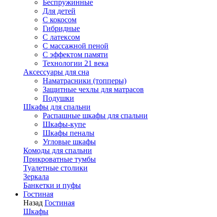
Беспружинные
Для детей
C кокосом
Гибридные
С латексом
С массажной пеной
С эффектом памяти
Технологии 21 века
Аксессуары для сна
Наматрасники (топперы)
Защитные чехлы для матрасов
Подушки
Шкафы для спальни
Распашные шкафы для спальни
Шкафы-купе
Шкафы пеналы
Угловые шкафы
Комоды для спальни
Прикроватные тумбы
Туалетные столики
Зеркала
Банкетки и пуфы
Гостиная
Назад
Гостиная
Шкафы