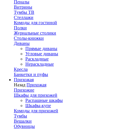
Пеналы
Витрины
Тумбы ТВ
Стеллажи
Комоды для гостиной
Полки
Журнальные столики
Столы-книжки
Диваны
Прямые диваны
Угловые диваны
Раскладные
Нераскладные
Кресла
Банкетки и пуфы
Прихожая
Назад
Прихожая
Прихожие
Шкафы для прихожей
Распашные шкафы
Шкафы-купе
Комоды для прихожей
Тумбы
Вешалки
Обувницы