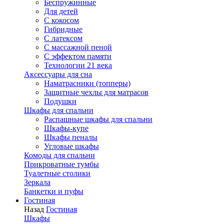
Беспружинные
Для детей
C кокосом
Гибридные
С латексом
С массажной пеной
С эффектом памяти
Технологии 21 века
Аксессуары для сна
Наматрасники (топперы)
Защитные чехлы для матрасов
Подушки
Шкафы для спальни
Распашные шкафы для спальни
Шкафы-купе
Шкафы пеналы
Угловые шкафы
Комоды для спальни
Прикроватные тумбы
Туалетные столики
Зеркала
Банкетки и пуфы
Гостиная
Назад
Гостиная
Шкафы