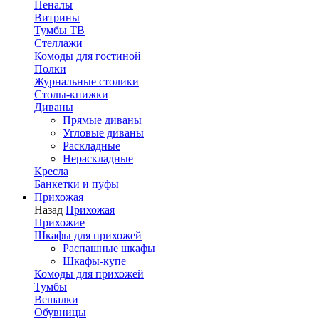
Пеналы
Витрины
Тумбы ТВ
Стеллажи
Комоды для гостиной
Полки
Журнальные столики
Столы-книжки
Диваны
Прямые диваны
Угловые диваны
Раскладные
Нераскладные
Кресла
Банкетки и пуфы
Прихожая
Назад
Прихожая
Прихожие
Шкафы для прихожей
Распашные шкафы
Шкафы-купе
Комоды для прихожей
Тумбы
Вешалки
Обувницы