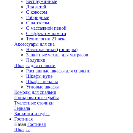
Беспружинные
Для детей
C кокосом
Гибридные
С латексом
С массажной пеной
С эффектом памяти
Технологии 21 века
Аксессуары для сна
Наматрасники (топперы)
Защитные чехлы для матрасов
Подушки
Шкафы для спальни
Распашные шкафы для спальни
Шкафы-купе
Шкафы пеналы
Угловые шкафы
Комоды для спальни
Прикроватные тумбы
Туалетные столики
Зеркала
Банкетки и пуфы
Гостиная
Назад
Гостиная
Шкафы