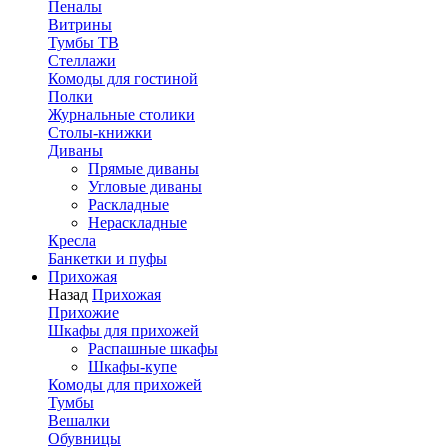
Пеналы
Витрины
Тумбы ТВ
Стеллажи
Комоды для гостиной
Полки
Журнальные столики
Столы-книжки
Диваны
Прямые диваны
Угловые диваны
Раскладные
Нераскладные
Кресла
Банкетки и пуфы
Прихожая
Назад
Прихожая
Прихожие
Шкафы для прихожей
Распашные шкафы
Шкафы-купе
Комоды для прихожей
Тумбы
Вешалки
Обувницы