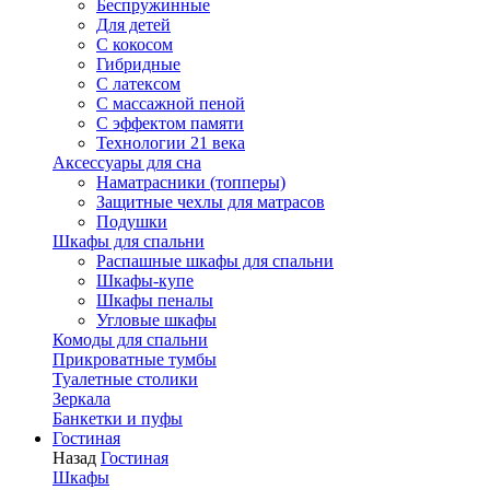
Беспружинные
Для детей
C кокосом
Гибридные
С латексом
С массажной пеной
С эффектом памяти
Технологии 21 века
Аксессуары для сна
Наматрасники (топперы)
Защитные чехлы для матрасов
Подушки
Шкафы для спальни
Распашные шкафы для спальни
Шкафы-купе
Шкафы пеналы
Угловые шкафы
Комоды для спальни
Прикроватные тумбы
Туалетные столики
Зеркала
Банкетки и пуфы
Гостиная
Назад
Гостиная
Шкафы