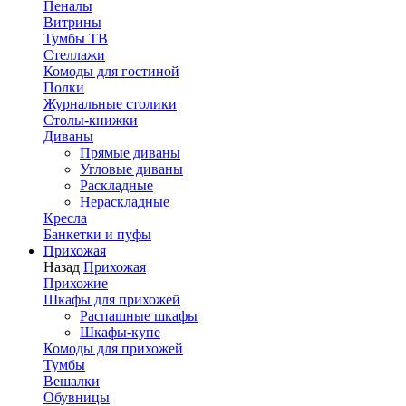
Пеналы
Витрины
Тумбы ТВ
Стеллажи
Комоды для гостиной
Полки
Журнальные столики
Столы-книжки
Диваны
Прямые диваны
Угловые диваны
Раскладные
Нераскладные
Кресла
Банкетки и пуфы
Прихожая
Назад
Прихожая
Прихожие
Шкафы для прихожей
Распашные шкафы
Шкафы-купе
Комоды для прихожей
Тумбы
Вешалки
Обувницы