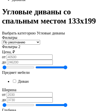
Угловые диваны со
спальным местом 133х199
Выбрать категорию
Угловые диваны
Фильтры
Фильтры
2
Цена, ₽
от
до
Предмет мебели
Диван
Ширина
от
до
Глубина