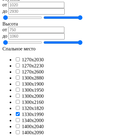
от
до
Высота
от
до
Спальное место
1270х2030
1270х2230
1270х2600
1300x2880
1300х1900
1300х1950
1300х2000
1300х2160
1320х1820
1330х1990
1340х2000
1400х2040
1400х2090