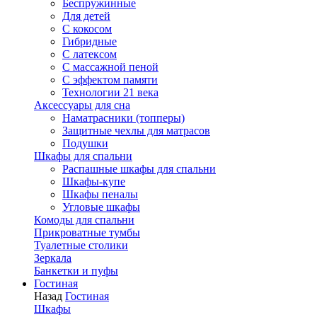
Беспружинные
Для детей
C кокосом
Гибридные
С латексом
С массажной пеной
С эффектом памяти
Технологии 21 века
Аксессуары для сна
Наматрасники (топперы)
Защитные чехлы для матрасов
Подушки
Шкафы для спальни
Распашные шкафы для спальни
Шкафы-купе
Шкафы пеналы
Угловые шкафы
Комоды для спальни
Прикроватные тумбы
Туалетные столики
Зеркала
Банкетки и пуфы
Гостиная
Назад
Гостиная
Шкафы