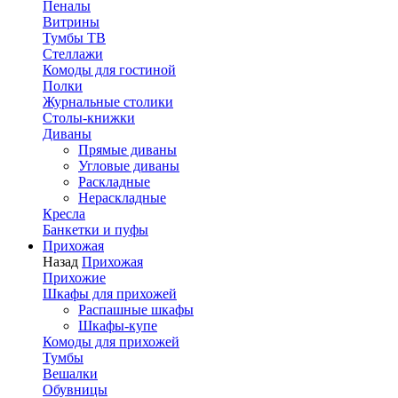
Пеналы
Витрины
Тумбы ТВ
Стеллажи
Комоды для гостиной
Полки
Журнальные столики
Столы-книжки
Диваны
Прямые диваны
Угловые диваны
Раскладные
Нераскладные
Кресла
Банкетки и пуфы
Прихожая
Назад
Прихожая
Прихожие
Шкафы для прихожей
Распашные шкафы
Шкафы-купе
Комоды для прихожей
Тумбы
Вешалки
Обувницы