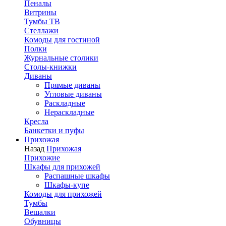
Пеналы
Витрины
Тумбы ТВ
Стеллажи
Комоды для гостиной
Полки
Журнальные столики
Столы-книжки
Диваны
Прямые диваны
Угловые диваны
Раскладные
Нераскладные
Кресла
Банкетки и пуфы
Прихожая
Назад
Прихожая
Прихожие
Шкафы для прихожей
Распашные шкафы
Шкафы-купе
Комоды для прихожей
Тумбы
Вешалки
Обувницы