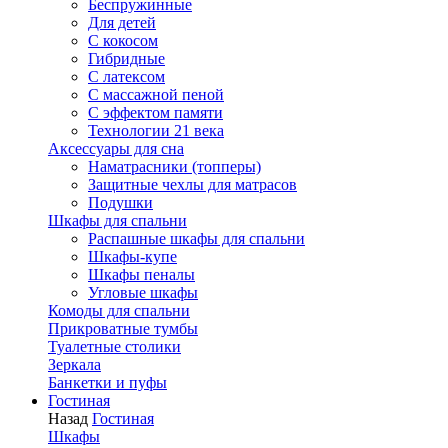
Беспружинные
Для детей
C кокосом
Гибридные
С латексом
С массажной пеной
С эффектом памяти
Технологии 21 века
Аксессуары для сна
Наматрасники (топперы)
Защитные чехлы для матрасов
Подушки
Шкафы для спальни
Распашные шкафы для спальни
Шкафы-купе
Шкафы пеналы
Угловые шкафы
Комоды для спальни
Прикроватные тумбы
Туалетные столики
Зеркала
Банкетки и пуфы
Гостиная
Назад
Гостиная
Шкафы