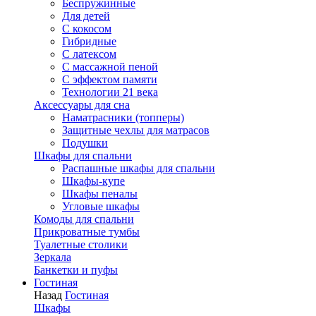
Беспружинные
Для детей
C кокосом
Гибридные
С латексом
С массажной пеной
С эффектом памяти
Технологии 21 века
Аксессуары для сна
Наматрасники (топперы)
Защитные чехлы для матрасов
Подушки
Шкафы для спальни
Распашные шкафы для спальни
Шкафы-купе
Шкафы пеналы
Угловые шкафы
Комоды для спальни
Прикроватные тумбы
Туалетные столики
Зеркала
Банкетки и пуфы
Гостиная
Назад
Гостиная
Шкафы