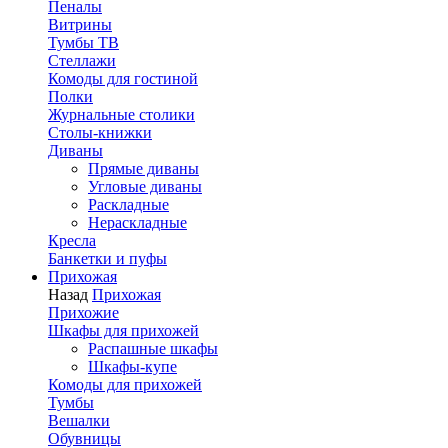
Пеналы
Витрины
Тумбы ТВ
Стеллажи
Комоды для гостиной
Полки
Журнальные столики
Столы-книжки
Диваны
Прямые диваны
Угловые диваны
Раскладные
Нераскладные
Кресла
Банкетки и пуфы
Прихожая
Назад
Прихожая
Прихожие
Шкафы для прихожей
Распашные шкафы
Шкафы-купе
Комоды для прихожей
Тумбы
Вешалки
Обувницы