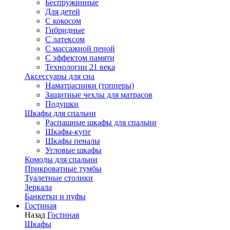
Беспружинные
Для детей
C кокосом
Гибридные
С латексом
С массажной пеной
С эффектом памяти
Технологии 21 века
Аксессуары для сна
Наматрасники (топперы)
Защитные чехлы для матрасов
Подушки
Шкафы для спальни
Распашные шкафы для спальни
Шкафы-купе
Шкафы пеналы
Угловые шкафы
Комоды для спальни
Прикроватные тумбы
Туалетные столики
Зеркала
Банкетки и пуфы
Гостиная
Назад
Гостиная
Шкафы