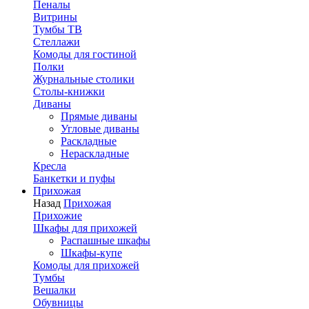
Пеналы
Витрины
Тумбы ТВ
Стеллажи
Комоды для гостиной
Полки
Журнальные столики
Столы-книжки
Диваны
Прямые диваны
Угловые диваны
Раскладные
Нераскладные
Кресла
Банкетки и пуфы
Прихожая
Назад
Прихожая
Прихожие
Шкафы для прихожей
Распашные шкафы
Шкафы-купе
Комоды для прихожей
Тумбы
Вешалки
Обувницы