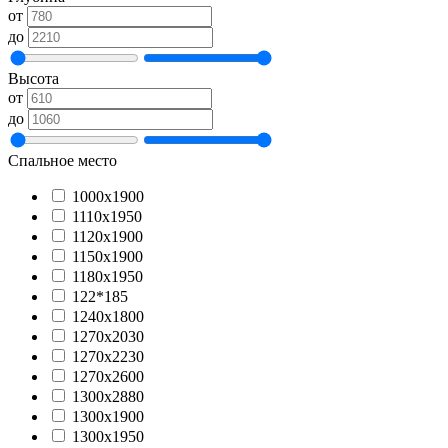
от
до
Высота
от
до
Спальное место
1000х1900
1110х1950
1120х1900
1150х1900
1180х1950
122*185
1240х1800
1270х2030
1270х2230
1270х2600
1300x2880
1300х1900
1300х1950