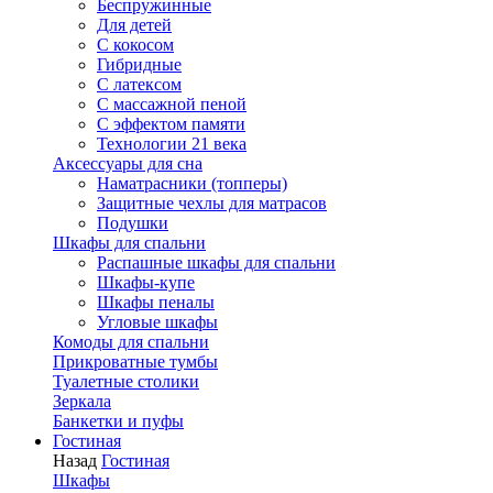
Беспружинные
Для детей
C кокосом
Гибридные
С латексом
С массажной пеной
С эффектом памяти
Технологии 21 века
Аксессуары для сна
Наматрасники (топперы)
Защитные чехлы для матрасов
Подушки
Шкафы для спальни
Распашные шкафы для спальни
Шкафы-купе
Шкафы пеналы
Угловые шкафы
Комоды для спальни
Прикроватные тумбы
Туалетные столики
Зеркала
Банкетки и пуфы
Гостиная
Назад
Гостиная
Шкафы