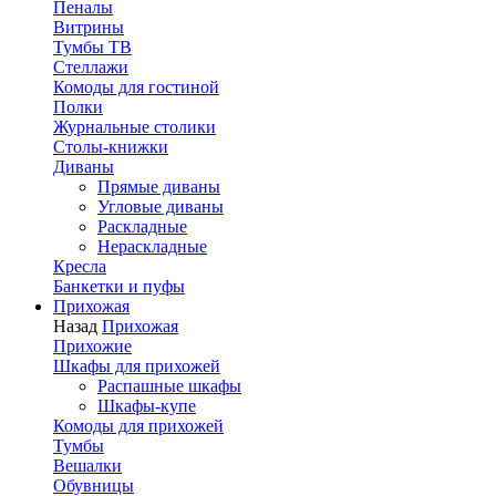
Пеналы
Витрины
Тумбы ТВ
Стеллажи
Комоды для гостиной
Полки
Журнальные столики
Столы-книжки
Диваны
Прямые диваны
Угловые диваны
Раскладные
Нераскладные
Кресла
Банкетки и пуфы
Прихожая
Назад
Прихожая
Прихожие
Шкафы для прихожей
Распашные шкафы
Шкафы-купе
Комоды для прихожей
Тумбы
Вешалки
Обувницы