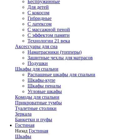
Беспружинные
Для детей
C кокосом
Гибридные
С латексом
С массажной пеной
С эффектом памяти
Технологии 21 века
Аксессуары для сна
Наматрасники (топперы)
Защитные чехлы для матрасов
Подушки
Шкафы для спальни
Распашные шкафы для спальни
Шкафы-купе
Шкафы пеналы
Угловые шкафы
Комоды для спальни
Прикроватные тумбы
Туалетные столики
Зеркала
Банкетки и пуфы
Гостиная
Назад
Гостиная
Шкафы