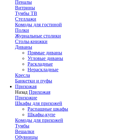
Пеналы
Витрины
Тумбы ТВ
Стеллажи
Комоды для гостиной
Полки
Журнальные столики
Столы-книжки
Диваны
Прямые диваны
Угловые диваны
Раскладные
Нераскладные
Кресла
Банкетки и пуфы
Прихожая
Назад
Прихожая
Прихожие
Шкафы для прихожей
Распашные шкафы
Шкафы-купе
Комоды для прихожей
Тумбы
Вешалки
Обувницы