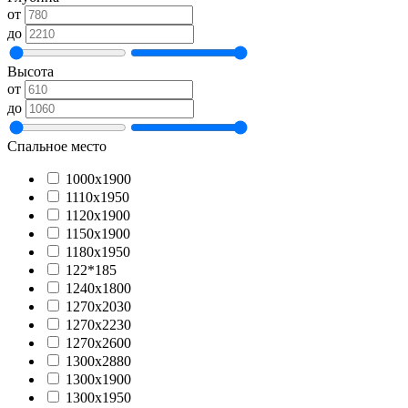
от
до
Высота
от
до
Спальное место
1000х1900
1110х1950
1120х1900
1150х1900
1180х1950
122*185
1240х1800
1270х2030
1270х2230
1270х2600
1300x2880
1300х1900
1300х1950