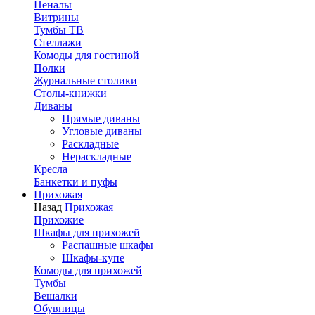
Пеналы
Витрины
Тумбы ТВ
Стеллажи
Комоды для гостиной
Полки
Журнальные столики
Столы-книжки
Диваны
Прямые диваны
Угловые диваны
Раскладные
Нераскладные
Кресла
Банкетки и пуфы
Прихожая
Назад
Прихожая
Прихожие
Шкафы для прихожей
Распашные шкафы
Шкафы-купе
Комоды для прихожей
Тумбы
Вешалки
Обувницы