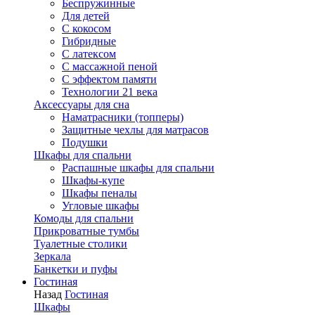
Беспружинные
Для детей
C кокосом
Гибридные
С латексом
С массажной пеной
С эффектом памяти
Технологии 21 века
Аксессуары для сна
Наматрасники (топперы)
Защитные чехлы для матрасов
Подушки
Шкафы для спальни
Распашные шкафы для спальни
Шкафы-купе
Шкафы пеналы
Угловые шкафы
Комоды для спальни
Прикроватные тумбы
Туалетные столики
Зеркала
Банкетки и пуфы
Гостиная
Назад
Гостиная
Шкафы