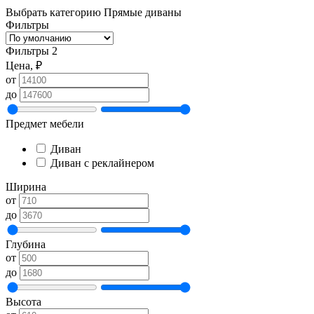
Выбрать категорию
Прямые диваны
Фильтры
Фильтры
2
Цена, ₽
от
до
Предмет мебели
Диван
Диван с реклайнером
Ширина
от
до
Глубина
от
до
Высота