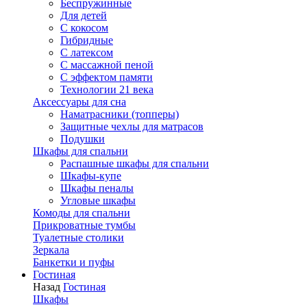
Беспружинные
Для детей
C кокосом
Гибридные
С латексом
С массажной пеной
С эффектом памяти
Технологии 21 века
Аксессуары для сна
Наматрасники (топперы)
Защитные чехлы для матрасов
Подушки
Шкафы для спальни
Распашные шкафы для спальни
Шкафы-купе
Шкафы пеналы
Угловые шкафы
Комоды для спальни
Прикроватные тумбы
Туалетные столики
Зеркала
Банкетки и пуфы
Гостиная
Назад
Гостиная
Шкафы