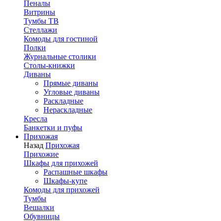
Пеналы
Витрины
Тумбы ТВ
Стеллажи
Комоды для гостиной
Полки
Журнальные столики
Столы-книжки
Диваны
Прямые диваны
Угловые диваны
Раскладные
Нераскладные
Кресла
Банкетки и пуфы
Прихожая
Назад
Прихожая
Прихожие
Шкафы для прихожей
Распашные шкафы
Шкафы-купе
Комоды для прихожей
Тумбы
Вешалки
Обувницы