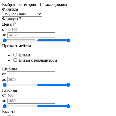
Выбрать категорию
Прямые диваны
Фильтры
Фильтры
2
Цена, ₽
от
до
Предмет мебели
Диван
Диван с реклайнером
Ширина
от
до
Глубина
от
до
Высота