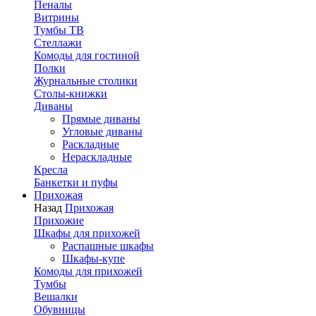
Пеналы
Витрины
Тумбы ТВ
Стеллажи
Комоды для гостиной
Полки
Журнальные столики
Столы-книжки
Диваны
Прямые диваны
Угловые диваны
Раскладные
Нераскладные
Кресла
Банкетки и пуфы
Прихожая
Назад
Прихожая
Прихожие
Шкафы для прихожей
Распашные шкафы
Шкафы-купе
Комоды для прихожей
Тумбы
Вешалки
Обувницы