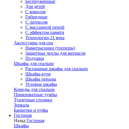
Беспружинные
Для детей
C кокосом
Гибридные
С латексом
С массажной пеной
С эффектом памяти
Технологии 21 века
Аксессуары для сна
Наматрасники (топперы)
Защитные чехлы для матрасов
Подушки
Шкафы для спальни
Распашные шкафы для спальни
Шкафы-купе
Шкафы пеналы
Угловые шкафы
Комоды для спальни
Прикроватные тумбы
Туалетные столики
Зеркала
Банкетки и пуфы
Гостиная
Назад
Гостиная
Шкафы