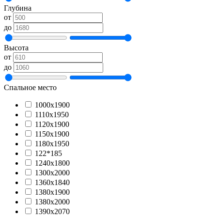
Глубина
от
до
Высота
от
до
Спальное место
1000х1900
1110х1950
1120х1900
1150х1900
1180х1950
122*185
1240х1800
1300х2000
1360х1840
1380х1900
1380х2000
1390х2070