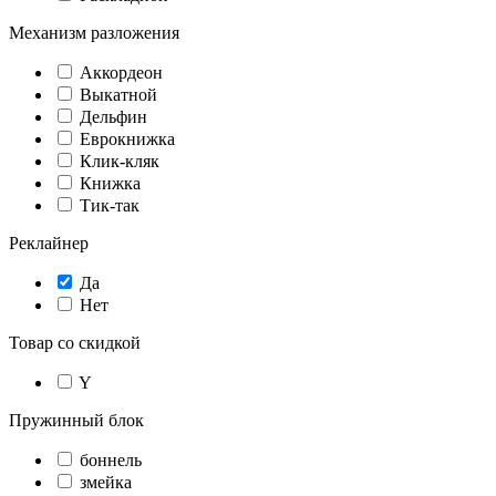
Механизм разложения
Аккордеон
Выкатной
Дельфин
Еврокнижка
Клик-кляк
Книжка
Тик-так
Реклайнер
Да
Нет
Товар со скидкой
Y
Пружинный блок
боннель
змейка