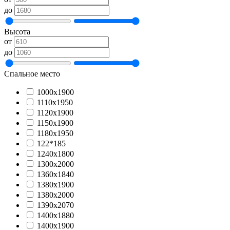
до
Высота
от
до
Спальное место
1000х1900
1110х1950
1120х1900
1150х1900
1180х1950
122*185
1240х1800
1300х2000
1360х1840
1380х1900
1380х2000
1390х2070
1400х1880
1400х1900