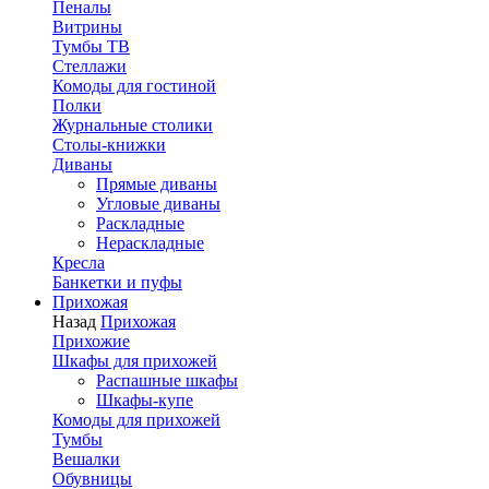
Пеналы
Витрины
Тумбы ТВ
Стеллажи
Комоды для гостиной
Полки
Журнальные столики
Столы-книжки
Диваны
Прямые диваны
Угловые диваны
Раскладные
Нераскладные
Кресла
Банкетки и пуфы
Прихожая
Назад
Прихожая
Прихожие
Шкафы для прихожей
Распашные шкафы
Шкафы-купе
Комоды для прихожей
Тумбы
Вешалки
Обувницы