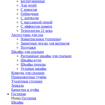
Беспружинные
Для детей
C кокосом
Гибридные
С латексом
С массажной пеной
С эффектом памяти
Технологии 21 века
Аксессуары для сна
Наматрасники (топперы)
Защитные чехлы для матрасов
Подушки
Шкафы для спальни
Распашные шкафы для спальни
Шкафы-купе
Шкафы пеналы
Угловые шкафы
Комоды для спальни
Прикроватные тумбы
Туалетные столики
Зеркала
Банкетки и пуфы
Гостиная
Назад
Гостиная
Шкафы