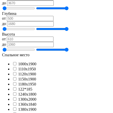
до
Глубина
от
до
Высота
от
до
Спальное место
1000х1900
1110х1950
1120х1900
1150х1900
1180х1950
122*185
1240х1800
1300х2000
1360х1840
1380х1900