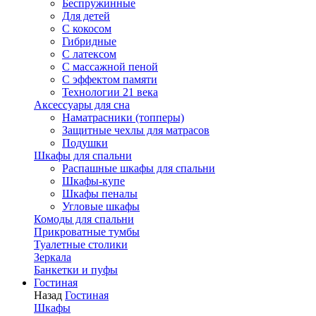
Беспружинные
Для детей
C кокосом
Гибридные
С латексом
С массажной пеной
С эффектом памяти
Технологии 21 века
Аксессуары для сна
Наматрасники (топперы)
Защитные чехлы для матрасов
Подушки
Шкафы для спальни
Распашные шкафы для спальни
Шкафы-купе
Шкафы пеналы
Угловые шкафы
Комоды для спальни
Прикроватные тумбы
Туалетные столики
Зеркала
Банкетки и пуфы
Гостиная
Назад
Гостиная
Шкафы