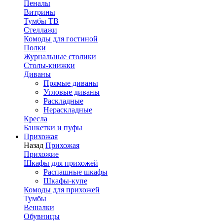
Пеналы
Витрины
Тумбы ТВ
Стеллажи
Комоды для гостиной
Полки
Журнальные столики
Столы-книжки
Диваны
Прямые диваны
Угловые диваны
Раскладные
Нераскладные
Кресла
Банкетки и пуфы
Прихожая
Назад
Прихожая
Прихожие
Шкафы для прихожей
Распашные шкафы
Шкафы-купе
Комоды для прихожей
Тумбы
Вешалки
Обувницы