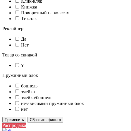
Клик-кляк
Книжка
Поворотный на колесах
Тик-так
Реклайнер
Да
Нет
Товар со скидкой
Y
Пружинный блок
боннель
змейка
змейка/боннель
независимый пружинный блок
нет
Применить
Сбросить фильтр
Распродажа