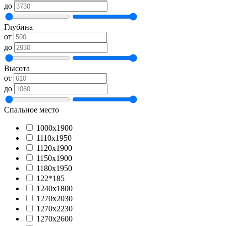
до
Глубина
от
до
Высота
от
до
Спальное место
1000х1900
1110х1950
1120х1900
1150х1900
1180х1950
122*185
1240х1800
1270х2030
1270х2230
1270х2600