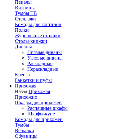
Пеналы
Витрины
Тумбы ТВ
Стеллажи
Комоды для гостиной
Полки
Журнальные столики
Столы-книжки
Диваны
Прямые диваны
Угловые диваны
Раскладные
Нераскладные
Кресла
Банкетки и пуфы
Прихожая
Назад
Прихожая
Прихожие
Шкафы для прихожей
Распашные шкафы
Шкафы-купе
Комоды для прихожей
Тумбы
Вешалки
Обувницы