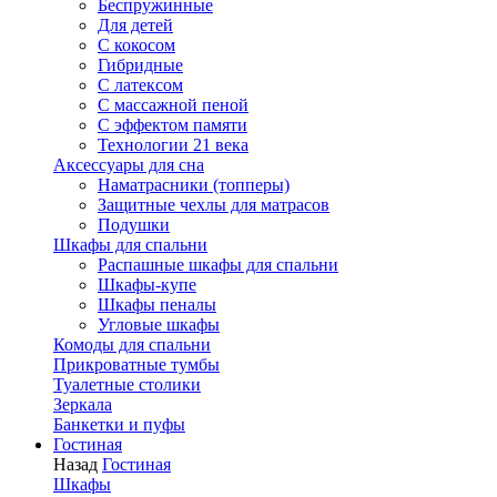
Беспружинные
Для детей
C кокосом
Гибридные
С латексом
С массажной пеной
С эффектом памяти
Технологии 21 века
Аксессуары для сна
Наматрасники (топперы)
Защитные чехлы для матрасов
Подушки
Шкафы для спальни
Распашные шкафы для спальни
Шкафы-купе
Шкафы пеналы
Угловые шкафы
Комоды для спальни
Прикроватные тумбы
Туалетные столики
Зеркала
Банкетки и пуфы
Гостиная
Назад
Гостиная
Шкафы