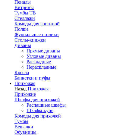
Пеналы
Витрины
Тумбы ТВ
Стеллажи
Комоды для гостиной
Полки
Журнальные столики
Столы-книжки
Диваны
Прямые диваны
Угловые диваны
Раскладные
Нераскладные
Кресла
Банкетки и пуфы
Прихожая
Назад
Прихожая
Прихожие
Шкафы для прихожей
Распашные шкафы
Шкафы-купе
Комоды для прихожей
Тумбы
Вешалки
Обувницы