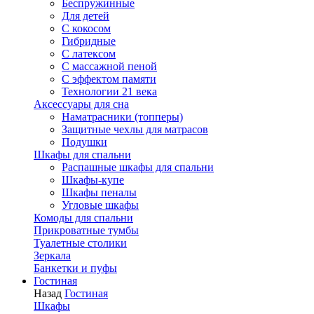
Беспружинные
Для детей
C кокосом
Гибридные
С латексом
С массажной пеной
С эффектом памяти
Технологии 21 века
Аксессуары для сна
Наматрасники (топперы)
Защитные чехлы для матрасов
Подушки
Шкафы для спальни
Распашные шкафы для спальни
Шкафы-купе
Шкафы пеналы
Угловые шкафы
Комоды для спальни
Прикроватные тумбы
Туалетные столики
Зеркала
Банкетки и пуфы
Гостиная
Назад
Гостиная
Шкафы