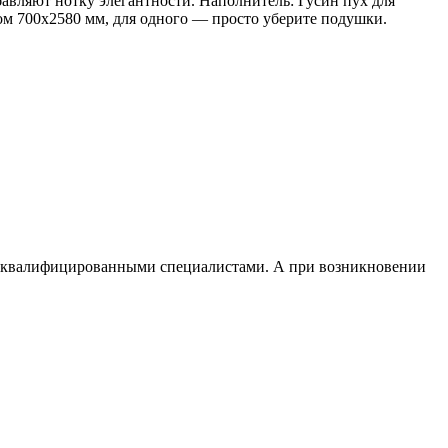
авляют нотку элегантности. Наполнитель: Гусин пух для
ом 700х2580 мм, для одного — просто уберите подушки.
и квалифицированными специалистами. А при возникновении