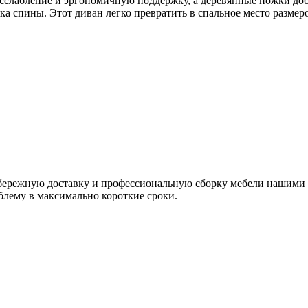
сслабление и эргономичную поддержку, а деревянные ножки доб
а спины. Этот диван легко превратить в спальное место размер
я бережную доставку и профессиональную сборку мебели нашим
блему в максимально короткие сроки.